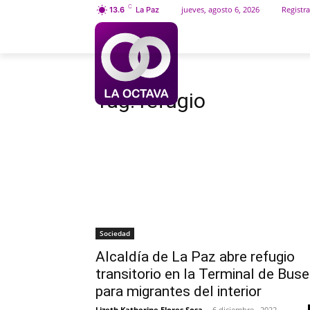
C
jueves, agosto 6, 2026
Registra
13.6
La Paz
INICIO
SOCIEDAD
Etiquetas
Refugio
Tag:
refugio
Sociedad
Alcaldía de La Paz abre refugio
transitorio en la Terminal de Bus
para migrantes del interior
Lizeth Katherine Flores Sosa
-
6 diciembre , 2022