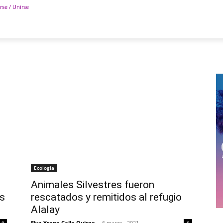
rse / Unirse
POLÍTICA
DEPORTES
TECNOLOGÍA
COLUM
Ecología
Animales Silvestres fueron
es
rescatados y remitidos al refugio
Alalay
Elva Yrene Calle Quispe
-
6 marzo , 2021
0
0