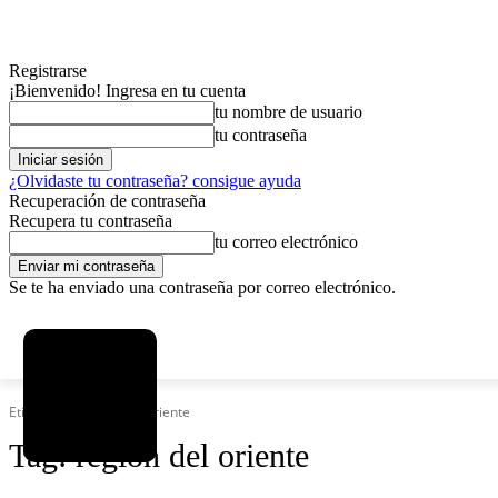
Registrarse
¡Bienvenido! Ingresa en tu cuenta
tu nombre de usuario
tu contraseña
¿Olvidaste tu contraseña? consigue ayuda
Recuperación de contraseña
Recupera tu contraseña
tu correo electrónico
Se te ha enviado una contraseña por correo electrónico.
C
sábado, agosto 8, 2026
Registrarse / Unirse
5.8
La Paz
Etiquetas
Región del oriente
Tag:
región del oriente
MAS