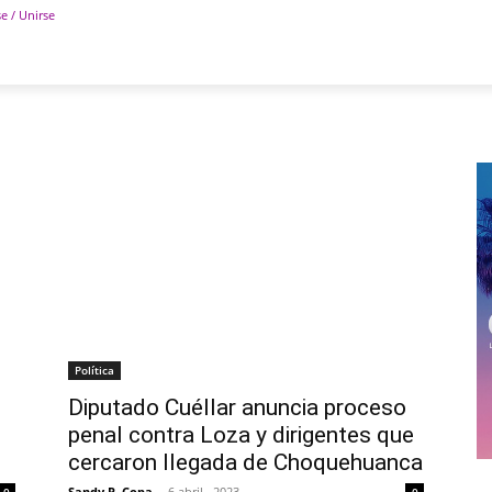
se / Unirse
POLÍTICA
DEPORTES
TECNOLOGÍA
COLUM
Política
Diputado Cuéllar anuncia proceso
penal contra Loza y dirigentes que
cercaron llegada de Choquehuanca
Sandy P. Copa
-
6 abril , 2023
0
0