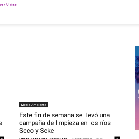
se / Unirse
POLÍTICA
DEPORTES
TECNOLOGÍA
COLUM
Medio Ambiente
Este fin de semana se llevó una
s
campaña de limpieza en los ríos
Seco y Seke
Lizeth Katherine Flores Sosa
-
8 septiembre , 2024
0
0