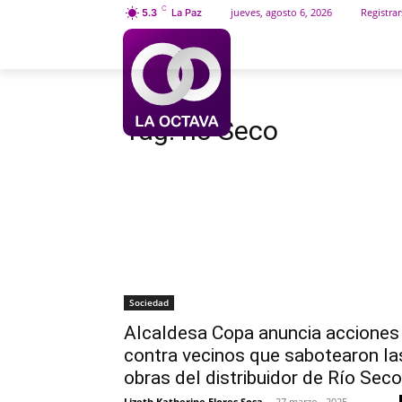
C
jueves, agosto 6, 2026
Registrar
5.3
La Paz
INICIO
SOCIEDAD
Etiquetas
Río Seco
Tag:
río Seco
Sociedad
Alcaldesa Copa anuncia acciones
contra vecinos que sabotearon la
obras del distribuidor de Río Seco
Lizeth Katherine Flores Sosa
-
27 marzo , 2025