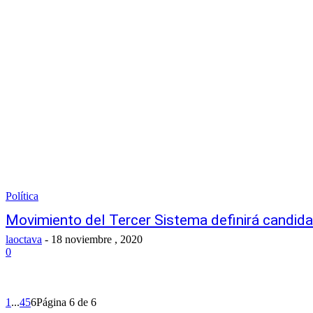
Política
Movimiento del Tercer Sistema definirá candida
laoctava
-
18 noviembre , 2020
0
1
...
4
5
6
Página 6 de 6