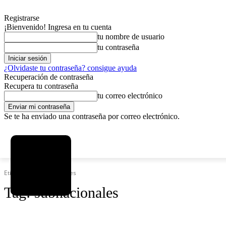
Registrarse
¡Bienvenido! Ingresa en tu cuenta
tu nombre de usuario
tu contraseña
¿Olvidaste tu contraseña? consigue ayuda
Recuperación de contraseña
Recupera tu contraseña
tu correo electrónico
Se te ha enviado una contraseña por correo electrónico.
C
domingo, agosto 9, 2026
Registrarse / Unirse
6.2
La Paz
Etiquetas
Subnacionales
Tag:
subnacionales
SOCIEDAD
POLÍTICA
DEPORTES
INICIO