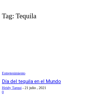
Tag:
Tequila
Entretenimiento
Día del tequila en el Mundo
Heidy Tarqui
-
21 julio , 2021
0