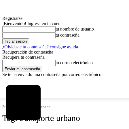
Registrarse
¡Bienvenido! Ingresa en tu cuenta
tu nombre de usuario
tu contraseña
¿Olvidaste tu contraseña? consigue ayuda
Recuperación de contraseña
Recupera tu contraseña
tu correo electrónico
Se te ha enviado una contraseña por correo electrónico.
C
domingo, agosto 9, 2026
Registrarse / Unirse
4.8
La Paz
Etiquetas
Transporte urbano
Tag:
transporte urbano
MAS