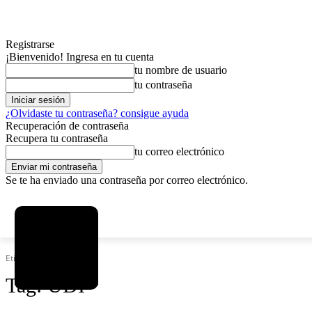
Registrarse
¡Bienvenido! Ingresa en tu cuenta
tu nombre de usuario
tu contraseña
¿Olvidaste tu contraseña? consigue ayuda
Recuperación de contraseña
Recupera tu contraseña
tu correo electrónico
Se te ha enviado una contraseña por correo electrónico.
C
viernes, agosto 7, 2026
Registrarse / Unirse
7.2
La Paz
Etiquetas
UDI
Tag:
UDI
MAS