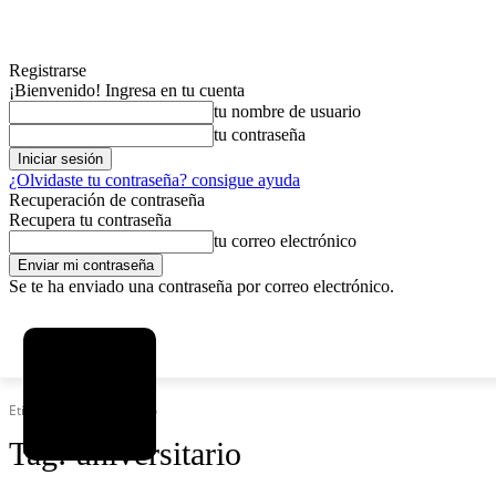
Registrarse
¡Bienvenido! Ingresa en tu cuenta
tu nombre de usuario
tu contraseña
¿Olvidaste tu contraseña? consigue ayuda
Recuperación de contraseña
Recupera tu contraseña
tu correo electrónico
Se te ha enviado una contraseña por correo electrónico.
C
sábado, agosto 8, 2026
Registrarse / Unirse
12.6
La Paz
Etiquetas
Universitario
Tag:
universitario
MAS