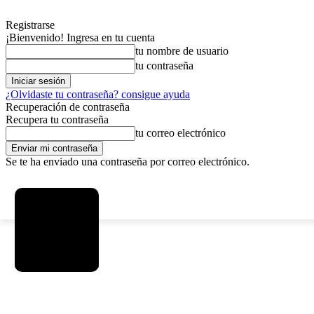
Registrarse
¡Bienvenido! Ingresa en tu cuenta
tu nombre de usuario
tu contraseña
¿Olvidaste tu contraseña? consigue ayuda
Recuperación de contraseña
Recupera tu contraseña
tu correo electrónico
Se te ha enviado una contraseña por correo electrónico.
C
sábado, agosto 8, 2026
Registrarse / Unirse
5.8
La Paz
SOCIEDAD
POLÍTICA
DEPORTES
INICIO