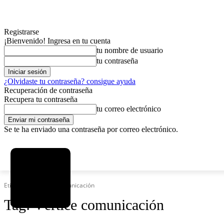
Registrarse
¡Bienvenido! Ingresa en tu cuenta
tu nombre de usuario
tu contraseña
¿Olvidaste tu contraseña? consigue ayuda
Recuperación de contraseña
Recupera tu contraseña
tu correo electrónico
Se te ha enviado una contraseña por correo electrónico.
C
sábado, agosto 8, 2026
Registrarse / Unirse
15.8
La Paz
Etiquetas
Vértice comunicación
Tag:
Vértice comunicación
MAS