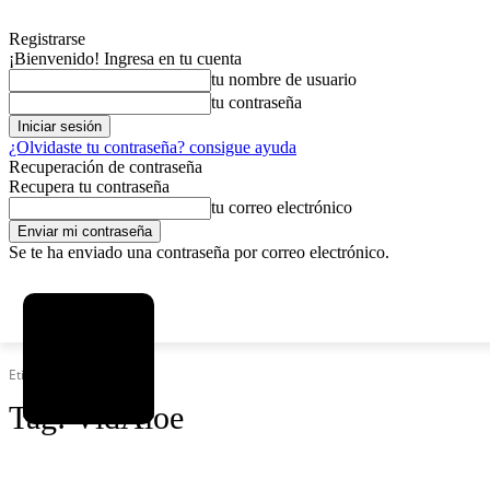
Registrarse
¡Bienvenido! Ingresa en tu cuenta
tu nombre de usuario
tu contraseña
¿Olvidaste tu contraseña? consigue ayuda
Recuperación de contraseña
Recupera tu contraseña
tu correo electrónico
Se te ha enviado una contraseña por correo electrónico.
C
viernes, agosto 7, 2026
Registrarse / Unirse
6.1
La Paz
Etiquetas
VidAloe
Tag:
VidAloe
SOCIEDAD
POLÍTICA
DEPORTES
INICIO