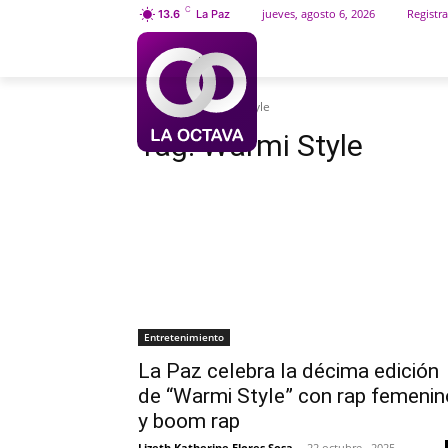
C
jueves, agosto 6, 2026
Registra
13.6
La Paz
INICIO
SOCIEDAD
Etiquetas
Warmi Style
Tag:
Warmi Style
Entretenimiento
La Paz celebra la décima edición
de “Warmi Style” con rap femenin
y boom rap
Lizeth Katherine Flores Sosa
-
22 octubre , 2025