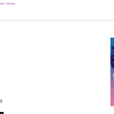
rse / Unirse
POLÍTICA
DEPORTES
TECNOLOGÍA
COLUM
o
0