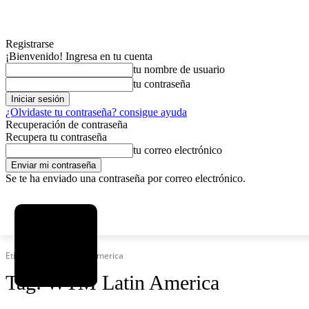
Registrarse
¡Bienvenido! Ingresa en tu cuenta
tu nombre de usuario
tu contraseña
¿Olvidaste tu contraseña? consigue ayuda
Recuperación de contraseña
Recupera tu contraseña
tu correo electrónico
Se te ha enviado una contraseña por correo electrónico.
C
viernes, agosto 7, 2026
Registrarse / Unirse
7.2
La Paz
Etiquetas
WTM Latin America
Tag:
WTM Latin America
MAS