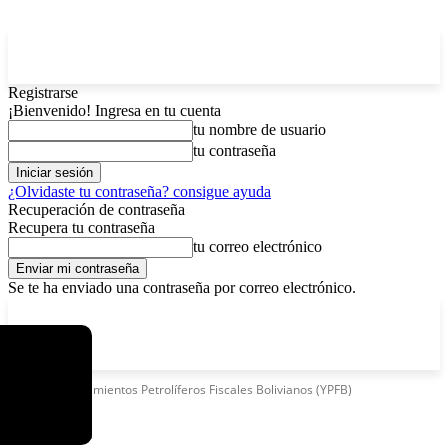
Registrarse
¡Bienvenido! Ingresa en tu cuenta
tu nombre de usuario
tu contraseña
¿Olvidaste tu contraseña? consigue ayuda
Recuperación de contraseña
Recupera tu contraseña
tu correo electrónico
Se te ha enviado una contraseña por correo electrónico.
C
sábado, agosto 8, 2026
Registrarse / Unirse
3.7
La Paz
Etiquetas
Yacimientos Petrolíferos Fiscales Bolivianos (YPFB)