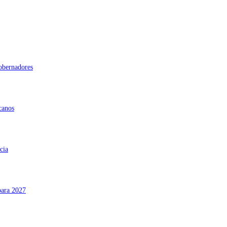
gobernadores
canos
cia
para 2027