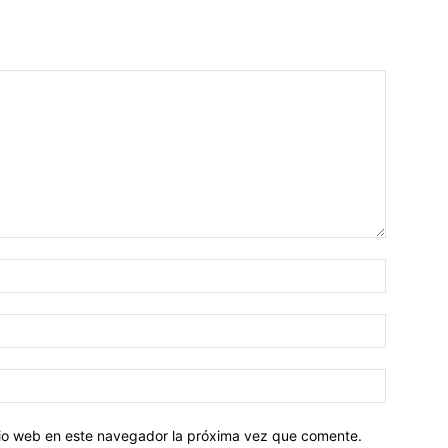
Nombre:
Correo
electróni
Sitio
web:
itio web en este navegador la próxima vez que comente.