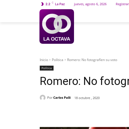
C
jueves, agosto 6, 2026
Registrar
2.2
La Paz
INICIO
SOCIEDAD
Inicio
Política
Romero: No fotografíen su voto
Política
Romero: No fotogr
Por
Carlos Palli
18 octubre , 2020
Cuota