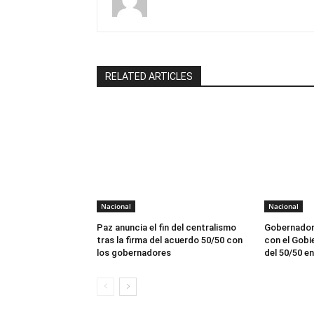
RELATED ARTICLES
Nacional
Nacional
Paz anuncia el fin del centralismo
Gobernador
tras la firma del acuerdo 50/50 con
con el Gobie
los gobernadores
del 50/50 e