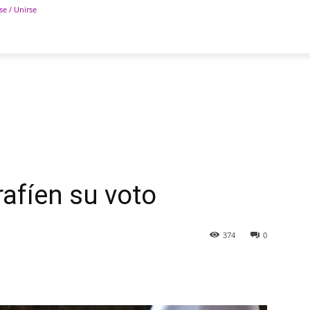
se / Unirse
POLÍTICA
DEPORTES
TECNOLOGÍA
COLUM
afíen su voto
374
0