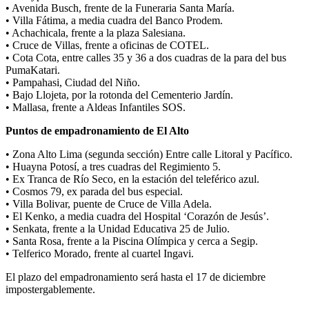
• Avenida Busch, frente de la Funeraria Santa María.
• Villa Fátima, a media cuadra del Banco Prodem.
• Achachicala, frente a la plaza Salesiana.
• Cruce de Villas, frente a oficinas de COTEL.
• Cota Cota, entre calles 35 y 36 a dos cuadras de la para del bus
PumaKatari.
• Pampahasi, Ciudad del Niño.
• Bajo Llojeta, por la rotonda del Cementerio Jardín.
• Mallasa, frente a Aldeas Infantiles SOS.
Puntos de empadronamiento de El Alto
• Zona Alto Lima (segunda sección) Entre calle Litoral y Pacífico.
• Huayna Potosí, a tres cuadras del Regimiento 5.
• Ex Tranca de Río Seco, en la estación del teleférico azul.
• Cosmos 79, ex parada del bus especial.
• Villa Bolivar, puente de Cruce de Villa Adela.
• El Kenko, a media cuadra del Hospital ‘Corazón de Jesús’.
• Senkata, frente a la Unidad Educativa 25 de Julio.
• Santa Rosa, frente a la Piscina Olímpica y cerca a Segip.
• Telferico Morado, frente al cuartel Ingavi.
El plazo del empadronamiento será hasta el 17 de diciembre
impostergablemente.