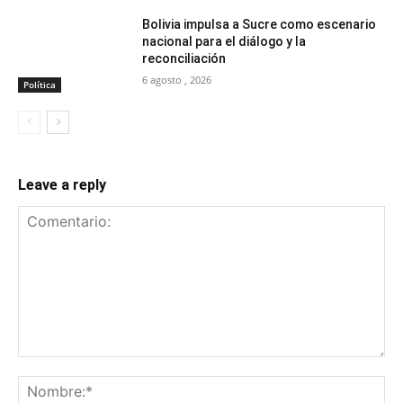
Bolivia impulsa a Sucre como escenario
nacional para el diálogo y la
reconciliación
6 agosto , 2026
Política
Leave a reply
Comentario:
No