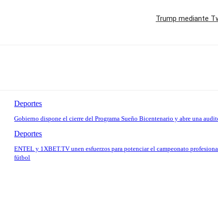
Trump mediante Twi
Deportes
Gobierno dispone el cierre del Programa Sueño Bicentenario y abre una audit
Deportes
ENTEL y 1XBET.TV unen esfuerzos para potenciar el campeonato profesiona
fútbol