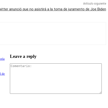
Artículo siguiente
tter anunció que no asistirá a la toma de juramento de Joe Biden
Leave a reply
oría
Com
l de