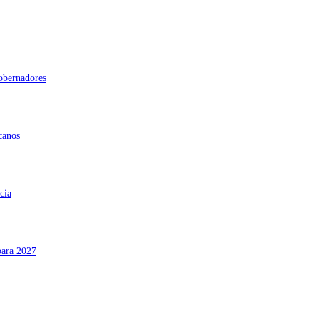
gobernadores
canos
cia
para 2027