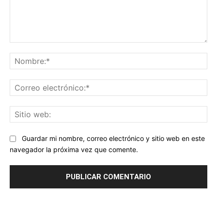
Comentario:
No
Co
ele
Sit
we
Guardar mi nombre, correo electrónico y sitio web en este
navegador la próxima vez que comente.