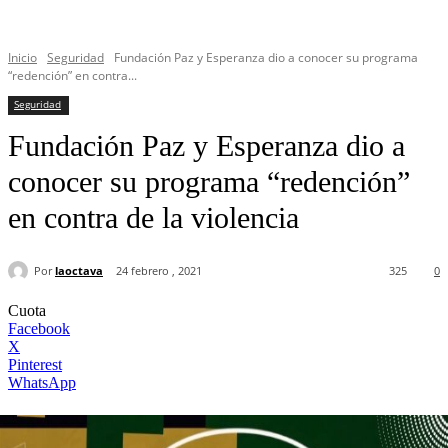
Inicio
Seguridad
Fundación Paz y Esperanza dio a conocer su programa
“redención” en contra...
Seguridad
Fundación Paz y Esperanza dio a
conocer su programa “redención”
en contra de la violencia
Por
laoctava
24 febrero , 2021
325
0
Cuota
Facebook
X
Pinterest
WhatsApp