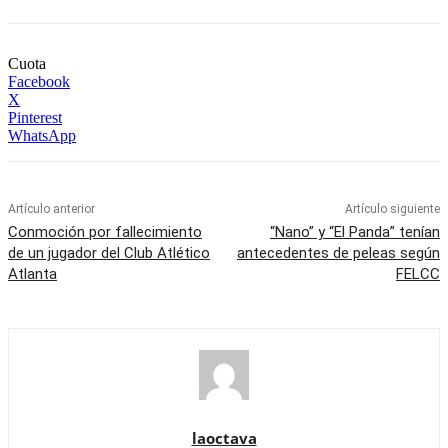
Cuota
Facebook
X
Pinterest
WhatsApp
Artículo anterior
Artículo siguiente
Conmoción por fallecimiento
“Nano” y “El Panda” tenían
de un jugador del Club Atlético
antecedentes de peleas según
Atlanta
FELCC
laoctava