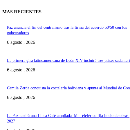
MAS RECIENTES
Paz anuncia el fin del centralismo tras la firma del acuerdo 50/50 con los
gobernadores
6 agosto , 2026
La primera gira latinoamericana de León XIV incluirá tres países sudamer
6 agosto , 2026
Camila Zerda conquista la coctelería boliviana y apunta al Mundial de Cro
6 agosto , 2026
La Paz tendrá una Línea Café ampliada: Mi Teleférico fija inicio de obras 
2027