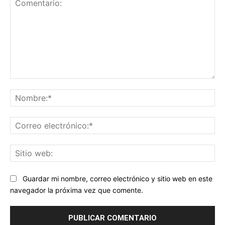
Comentario:
No
Co
ele
Sit
we
Guardar mi nombre, correo electrónico y sitio web en este
navegador la próxima vez que comente.