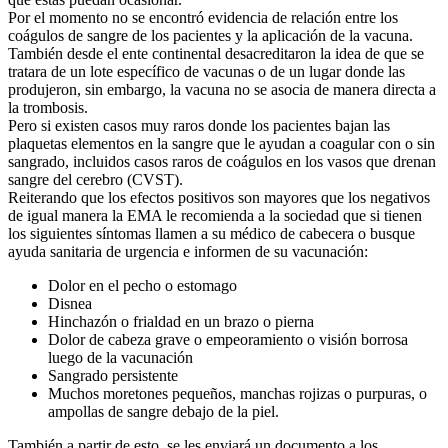
Por el momento no se encontró evidencia de relación entre los
coágulos de sangre de los pacientes y la aplicación de la vacuna.
También desde el ente continental desacreditaron la idea de que se
tratara de un lote específico de vacunas o de un lugar donde las
produjeron, sin embargo, la vacuna no se asocia de manera directa a
la trombosis.
Pero si existen casos muy raros donde los pacientes bajan las
plaquetas elementos en la sangre que le ayudan a coagular con o sin
sangrado, incluidos casos raros de coágulos en los vasos que drenan
sangre del cerebro (CVST).
Reiterando que los efectos positivos son mayores que los negativos
de igual manera la EMA le recomienda a la sociedad que si tienen
los siguientes síntomas llamen a su médico de cabecera o busque
ayuda sanitaria de urgencia e informen de su vacunación:
Dolor en el pecho o estomago
Disnea
Hinchazón o frialdad en un brazo o pierna
Dolor de cabeza grave o empeoramiento o visión borrosa
luego de la vacunación
Sangrado persistente
Muchos moretones pequeños, manchas rojizas o purpuras, o
ampollas de sangre debajo de la piel.
También a partir de esto, se les enviará un documento a los