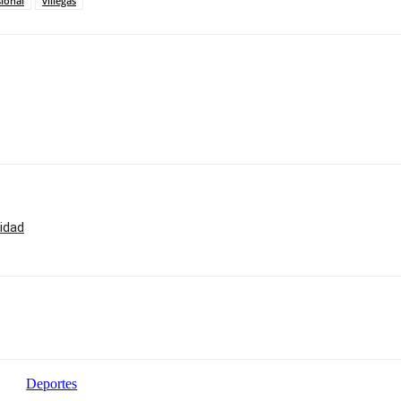
ional
villegas
idad
Deportes