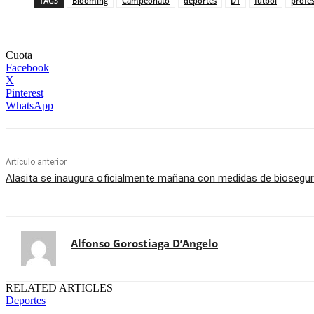
TAGS
Blooming
Campeonato
deportes
DT
fútbol
profes
Cuota
Facebook
X
Pinterest
WhatsApp
Artículo anterior
Alasita se inaugura oficialmente mañana con medidas de biosegur
Alfonso Gorostiaga D’Angelo
RELATED ARTICLES
Deportes