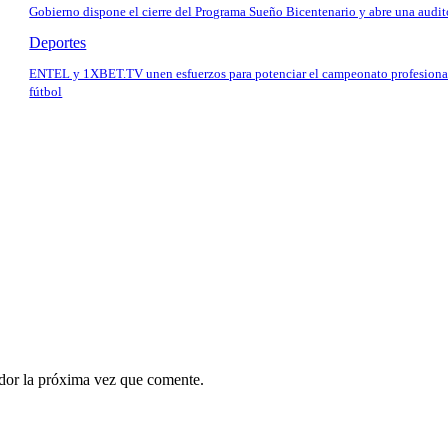
Gobierno dispone el cierre del Programa Sueño Bicentenario y abre una audit
Deportes
ENTEL y 1XBET.TV unen esfuerzos para potenciar el campeonato profesiona
fútbol
ador la próxima vez que comente.