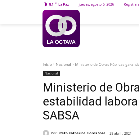
C
jueves, agosto 6, 2026
Registrar
8.1
La Paz
INICIO
SOCIEDAD
Inicio
Nacional
Ministerio de Obras Públicas garanti
Nacional
Ministerio de Obr
estabilidad labora
SABSA
Por
Lizeth Katherine Flores Sosa
29 abril , 2021