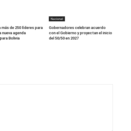
Nacional
 más de 250 líderes para
Gobernadores celebran acuerdo
a nueva agenda
con el Gobierno y proyectan el inicio
ara Bolivia
del 50/50 en 2027