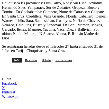
Chuquisaca las provincias: Luis Calvo, Nor y Sur Cinti, Azurduy,
Hernando Siles, Yamparaes, Sur de Zudáñez, Oropeza, Boeto y
Tomina. En Cochabamba: Campero, Norte de Carrasco y Chapare.
En Santa Cruz: Cordillera, Valle Grande, Florida, Caballero, Ibañez,
Warnes, Ichilo, Sara, Santiesteban, Guarayos, Ñuflo de Chávez,
Velazco, Chiquitos, Busch y Sandoval. En Beni: Marban, Moxos,
Cercado, Itenez, Mamore, Yacuma, Vaca, Diez y Ballivian. Por
último Pando: Maniripi, N.Suarez, Abuna, F. Román Madre de
Dios.
Se registrarán heladas desde el miércoles 27 hasta el sábado 31 de
Julio en Tarija, Chuquisaca y Santa Cruz.
TAGS
Descenso
Helada
temperatura
Cuota
Facebook
X
Pinterest
WhatsApp