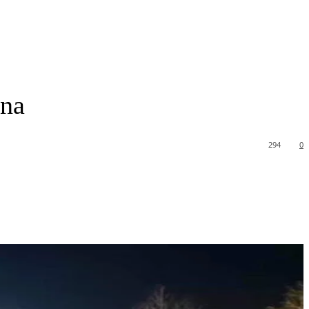
ina
294
0