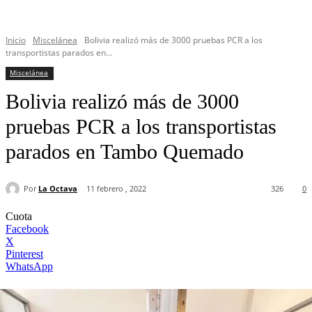
Inicio
Miscelánea
Bolivia realizó más de 3000 pruebas PCR a los
transportistas parados en...
Miscelánea
Bolivia realizó más de 3000
pruebas PCR a los transportistas
parados en Tambo Quemado
Por
La Octava
11 febrero , 2022
326
0
Cuota
Facebook
X
Pinterest
WhatsApp