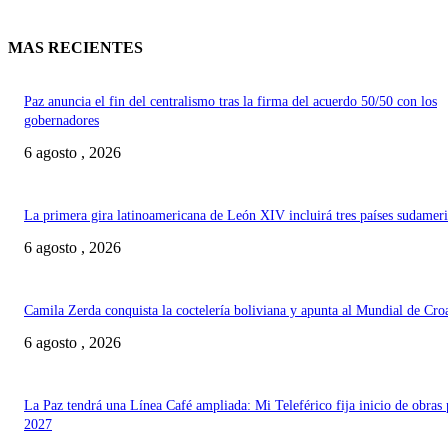
MAS RECIENTES
Paz anuncia el fin del centralismo tras la firma del acuerdo 50/50 con los
gobernadores
6 agosto , 2026
La primera gira latinoamericana de León XIV incluirá tres países sudamer
6 agosto , 2026
Camila Zerda conquista la coctelería boliviana y apunta al Mundial de Cro
6 agosto , 2026
La Paz tendrá una Línea Café ampliada: Mi Teleférico fija inicio de obras 
2027