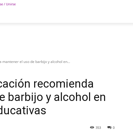
se / Unirse
POLÍTICA
DEPORTES
TECNOLOGÍA
COLUM
mantener el uso de barbijo y alcohol en...
ucación recomienda
 barbijo y alcohol en
ducativas
353
0