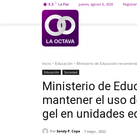
C
jueves, agosto 6, 2026
Registrar
5.3
La Paz
INICIO
SOCIEDAD
Inicio
Educación
Ministerio de Educación recomienda 
Educación
Sociedad
Ministerio de Ed
mantener el uso de
gel en unidades e
Por
Sandy P. Copa
7 mayo , 2022