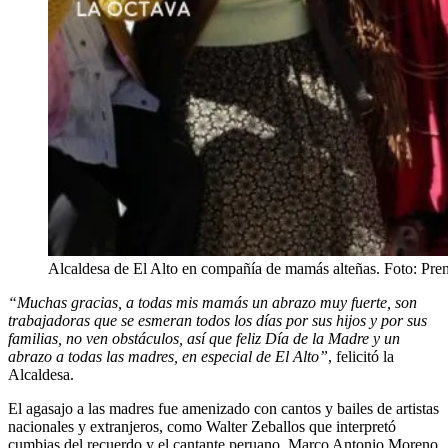
Alcaldesa de El Alto en compañía de mamás alteñas. Foto: 
“Muchas gracias, a todas mis mamás un abrazo muy fuerte, son
trabajadoras que se esmeran todos los días por sus hijos y por sus
familias, no ven obstáculos, así que feliz Día de la Madre y un
abrazo a todas las madres, en especial de El Alto”
, felicitó la
Alcaldesa.
El agasajo a las madres fue amenizado con cantos y bailes de artistas
nacionales y extranjeros, como Walter Zeballos que interpretó
cumbias del recuerdo y el cantante peruano, Marco Antonio Moreno