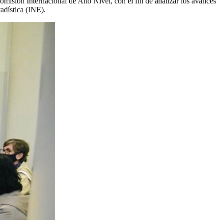
misión Internacional de Alto Nivel, con el fin de analizar los avances
adística (INE).