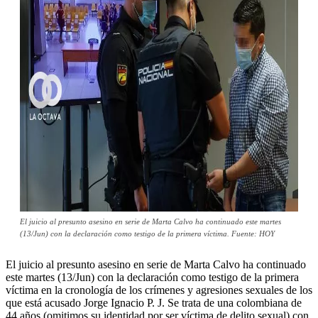
El juicio al presunto asesino en serie de Marta Calvo ha continuado este martes
(13/Jun) con la declaración como testigo de la primera víctima. Fuente: HOY
El juicio al presunto asesino en serie de Marta Calvo ha continuado
este martes (13/Jun) con la declaración como testigo de la primera
víctima en la cronología de los crímenes y agresiones sexuales de los
que está acusado Jorge Ignacio P. J. Se trata de una colombiana de
44 años (omitimos su identidad por ser víctima de delito sexual) con