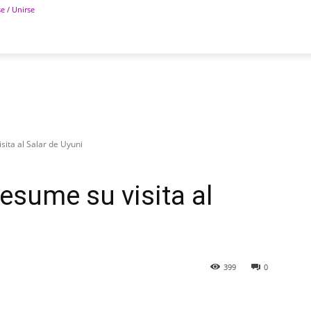
se / Unirse
POLÍTICA
DEPORTES
TECNOLOGÍA
COLUM
sita al Salar de Uyuni
esume su visita al
399
0