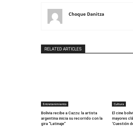
Choque Danitza
RELATED ARTICLES
Entretenimiento
Cultura
Bolivia recibe a Cazzu: la artista
El cine boli
argentina inicia su recorrido con la
mayores clá
gira “Latinaje”
‘Cuestión de