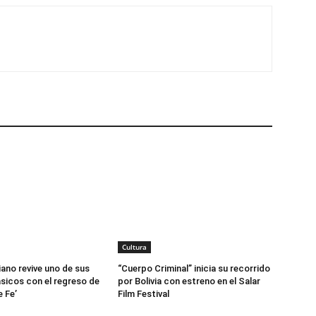
Cultura
viano revive uno de sus
“Cuerpo Criminal” inicia su recorrido
sicos con el regreso de
por Bolivia con estreno en el Salar
 Fe’
Film Festival