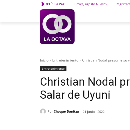
C
jueves, agosto 6, 2026
Registrar
8.1
La Paz
INICIO
SOCIEDAD
Inicio
Entretenimiento
Christian Nodal presume su vi
Entretenimiento
Christian Nodal pr
Salar de Uyuni
Por
Choque Danitza
21 junio , 2022
Cuota