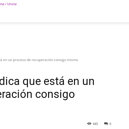
rse / Unirse
POLÍTICA
DEPORTES
TECNOLOGÍA
COLUM
stá en un proceso de recuperación consigo mismo
ndica que está en un
eración consigo
445
0