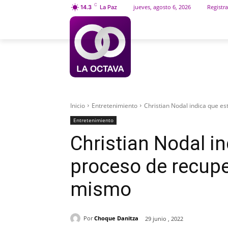
C
jueves, agosto 6, 2026
Registra
14.3
La Paz
INICIO
SOCIEDAD
Inicio
Entretenimiento
Christian Nodal indica que e
Entretenimiento
Christian Nodal i
proceso de recup
mismo
Por
Choque Danitza
29 junio , 2022