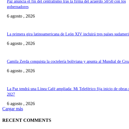
Paz anuncia el fin del centralismo tras la firma del acuerdo 50/50 con los
gobernadores
6 agosto , 2026
La primera gira latinoamericana de León XIV incluirá tres países sudamer
6 agosto , 2026
Camila Zerda conquista la coctelería boliviana y apunta al Mundial de Cro
6 agosto , 2026
La Paz tendrá una Línea Café ampliada: Mi Teleférico fija inicio de obras 
2027
6 agosto , 2026
Cargar más
RECENT COMMENTS