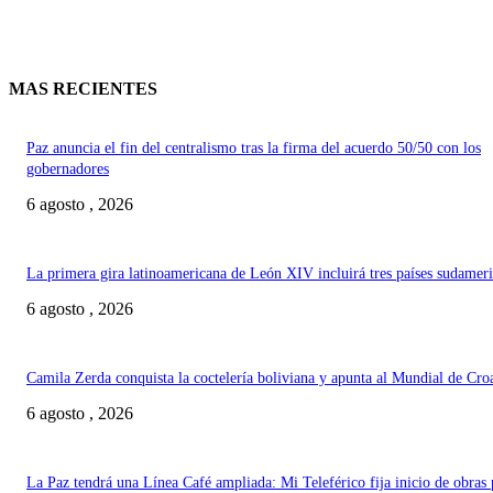
MAS RECIENTES
Paz anuncia el fin del centralismo tras la firma del acuerdo 50/50 con los
gobernadores
6 agosto , 2026
La primera gira latinoamericana de León XIV incluirá tres países sudamer
6 agosto , 2026
Camila Zerda conquista la coctelería boliviana y apunta al Mundial de Cro
6 agosto , 2026
La Paz tendrá una Línea Café ampliada: Mi Teleférico fija inicio de obras 