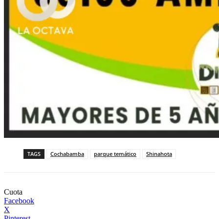
TAGS
Cochabamba
parque temático
Shinahota
Cuota
Facebook
X
Pinterest