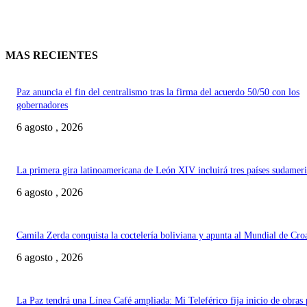
MAS RECIENTES
Paz anuncia el fin del centralismo tras la firma del acuerdo 50/50 con los
gobernadores
6 agosto , 2026
La primera gira latinoamericana de León XIV incluirá tres países sudamer
6 agosto , 2026
Camila Zerda conquista la coctelería boliviana y apunta al Mundial de Cro
6 agosto , 2026
La Paz tendrá una Línea Café ampliada: Mi Teleférico fija inicio de obras 