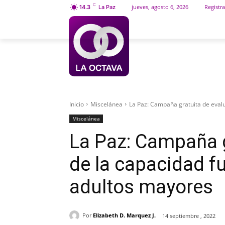
C
jueves, agosto 6, 2026
Registra
14.3
La Paz
INICIO
SOCIEDAD
Inicio
Miscelánea
La Paz: Campaña gratuita de evalua
Miscelánea
La Paz: Campaña g
de la capacidad fu
adultos mayores
Por
Elizabeth D. Marquez J.
14 septiembre , 2022