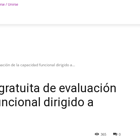
rse / Unirse
POLÍTICA
DEPORTES
TECNOLOGÍA
COLUM
ción de la capacidad funcional dirigido a...
ratuita de evaluación
ncional dirigido a
365
0