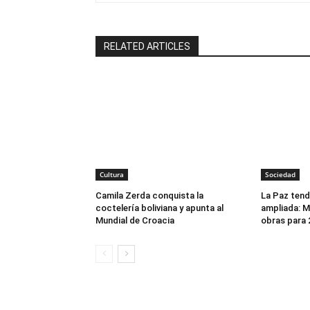
RELATED ARTICLES
Cultura
Sociedad
Camila Zerda conquista la
La Paz tend
coctelería boliviana y apunta al
ampliada: Mi
Mundial de Croacia
obras para 