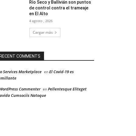
Río Seco y Ballivián son puntos
de control contra el trameaje
en El Alto
4 agosto , 2026
Cargar más
RECENT COMMENTS
o Services Marketplace
El Covid-19 es
en
millante
WordPress Commenter
Pellentesque Eliteget
en
avida Cumsociis Natoque