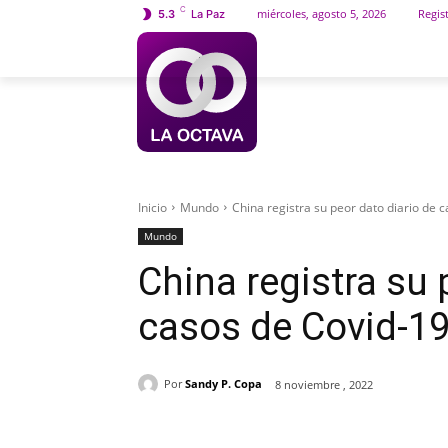
C
miércoles, agosto 5, 2026
Regist
5.3
La Paz
INICIO
SOCIEDAD
Inicio
Mundo
China registra su peor dato diario de 
Mundo
China registra su 
casos de Covid-1
Por
Sandy P. Copa
8 noviembre , 2022
Cuota