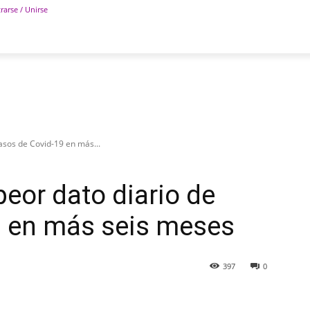
rarse / Unirse
POLÍTICA
DEPORTES
TECNOLOGÍA
COLUM
casos de Covid-19 en más...
peor dato diario de
9 en más seis meses
397
0