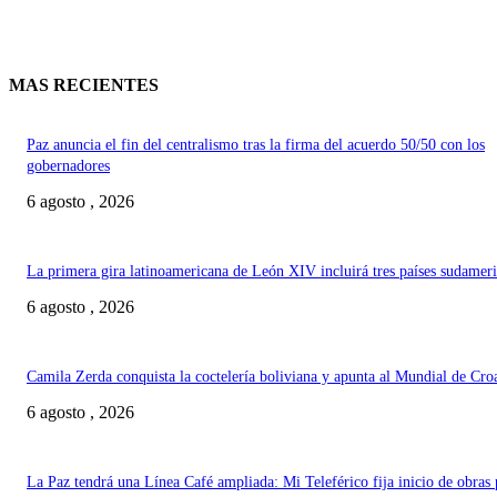
MAS RECIENTES
Paz anuncia el fin del centralismo tras la firma del acuerdo 50/50 con los
gobernadores
6 agosto , 2026
La primera gira latinoamericana de León XIV incluirá tres países sudamer
6 agosto , 2026
Camila Zerda conquista la coctelería boliviana y apunta al Mundial de Cro
6 agosto , 2026
La Paz tendrá una Línea Café ampliada: Mi Teleférico fija inicio de obras 