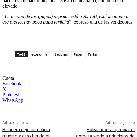
paceña y cochabambina abastece a la ciudadanía, con un costo
elevado.
“
La arroba de las (papas) negritas está a Bs 120, está llegando a
ese precio, hay poca papa tarijeña
”, expresó una de las vendedoras.
TAGS
economía
Nacional
Papa
Tarija
Cuota
Facebook
X
Pinterest
WhatsApp
Artículo anterior
Artículo siguiente
Balacera dejó un policía
Bolivia podrá apreciar el
muerto y otro herido en
cometa verde a principios de