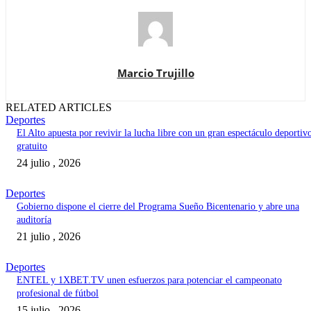
Marcio Trujillo
RELATED ARTICLES
Deportes
El Alto apuesta por revivir la lucha libre con un gran espectáculo deportiv
gratuito
24 julio , 2026
Deportes
Gobierno dispone el cierre del Programa Sueño Bicentenario y abre una
auditoría
21 julio , 2026
Deportes
ENTEL y 1XBET.TV unen esfuerzos para potenciar el campeonato
profesional de fútbol
15 julio , 2026