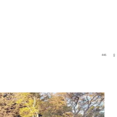
446
0