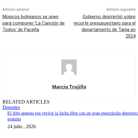
Artículo anterior
Artículo siguiente
Músicos bolivianos se unen
Gobierno desmintió sobre
para componer ‘La Canción de
recorte presupuestario para el
Todos’ de Paceña
departamento de Tarija en
2024
Marcio Trujillo
RELATED ARTICLES
Deportes
El Alto apuesta por revivir la lucha libre con un gran espectáculo deportiv
gratuito
24 julio , 2026