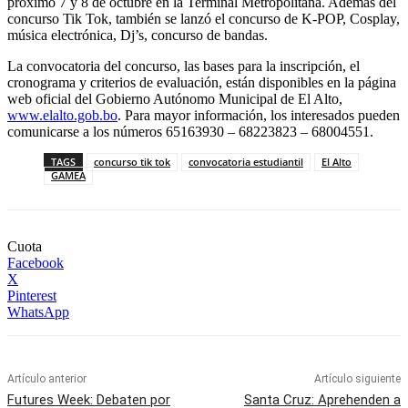
próximo 7 y 8 de octubre en la Terminal Metropolitana. Además del
concurso Tik Tok, también se lanzó el concurso de K-POP, Cosplay,
música electrónica, Dj’s, concurso de bandas.
La convocatoria del concurso, las bases para la inscripción, el
cronograma y criterios de evaluación, están disponibles en la página
web oficial del Gobierno Autónomo Municipal de El Alto,
www.elalto.gob.bo
. Para mayor información, los interesados pueden
comunicarse a los números 65163930 – 68223823 – 68004551.
TAGS
concurso tik tok
convocatoria estudiantil
El Alto
GAMEA
Cuota
Facebook
X
Pinterest
WhatsApp
Artículo anterior
Artículo siguiente
Futures Week: Debaten por
Santa Cruz: Aprehenden a