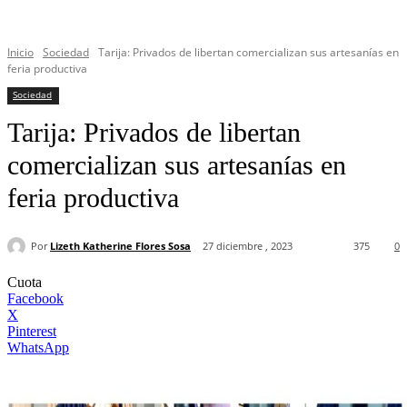
Inicio
Sociedad
Tarija: Privados de libertan comercializan sus artesanías en
feria productiva
Sociedad
Tarija: Privados de libertan
comercializan sus artesanías en
feria productiva
Por
Lizeth Katherine Flores Sosa
27 diciembre , 2023
375
0
Cuota
Facebook
X
Pinterest
WhatsApp